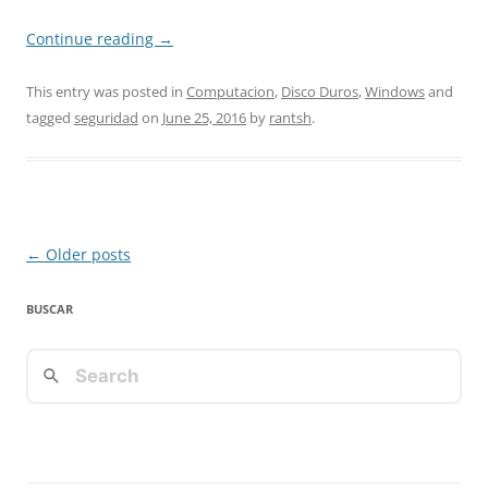
Continue reading
→
This entry was posted in
Computacion
,
Disco Duros
,
Windows
and
tagged
seguridad
on
June 25, 2016
by
rantsh
.
Post
←
Older posts
navigation
BUSCAR