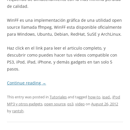
de calidad.
WinFF es una implementación gráfica de una utilidad open
source llamada ffmpeg, WinFF esta disponible oficialmente
para Windows, Ubuntu, Debian, RedHat, SuSE y ArchLinux.
Haz click en el link para leer el articulo completo, y
descubrir como puedes hacer tus videos compatible con
PS3, iPod, iPad, iPhone, y demás gadgets en tan solo 5
pasos.
Continue reading
→
This entry was posted in
Tutoriales
and tagged
how-to
,
ipad.
,
iPod
MP3 y otros gadgets
,
open source
,
ps3
,
video
on
August 26, 2012
by
rantsh
.