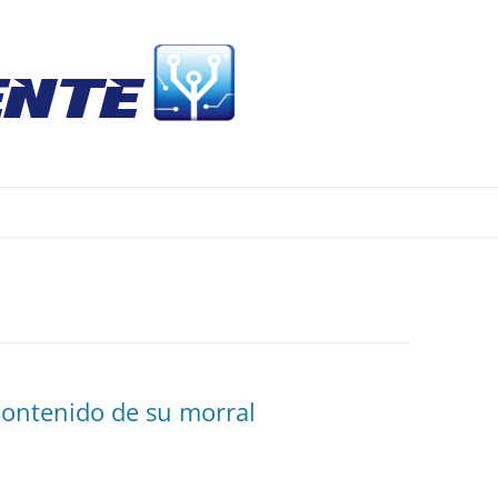
Skip
to
content
contenido de su morral