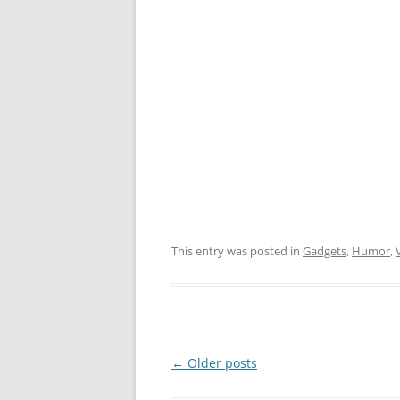
This entry was posted in
Gadgets
,
Humor
,
Post
←
Older posts
navigation