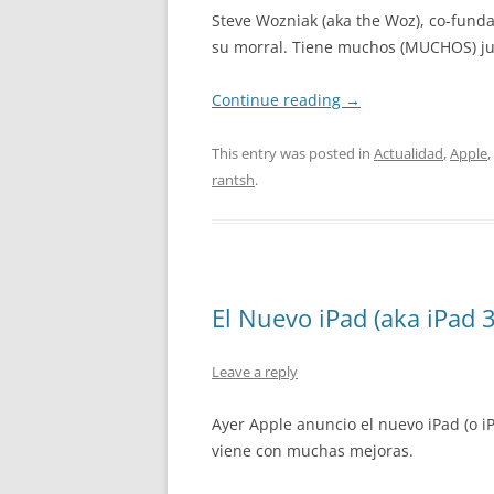
Steve Wozniak (aka the Woz), co-funda
su morral. Tiene muchos (MUCHOS) ju
Continue reading
→
This entry was posted in
Actualidad
,
Apple
,
rantsh
.
El Nuevo iPad (aka iPad 3
Leave a reply
Ayer Apple anuncio el nuevo iPad (o i
viene con muchas mejoras.