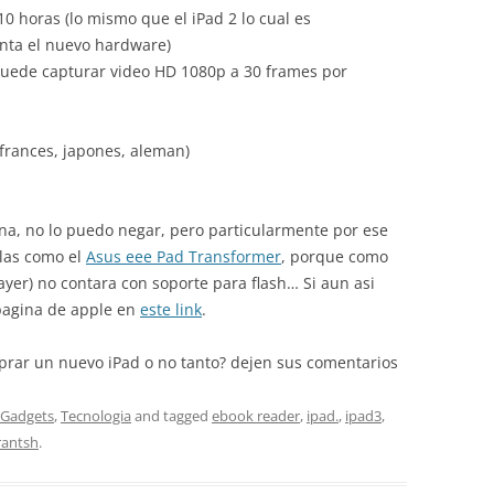
10 horas (lo mismo que el iPad 2 lo cual es
nta el nuevo hardware)
uede capturar video HD 1080p a 30 frames por
 frances, japones, aleman)
na, no lo puedo negar, pero particularmente por ese
las como el
Asus eee Pad Transformer
, porque como
yer) no contara con soporte para flash… Si aun asi
pagina de apple en
este link
.
rar un nuevo iPad o no tanto? dejen sus comentarios
Gadgets
,
Tecnologia
and tagged
ebook reader
,
ipad.
,
ipad3
,
rantsh
.