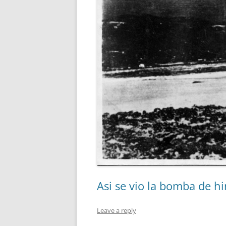
Asi se vio la bomba de h
Leave a reply