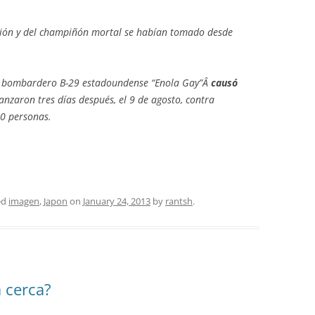
sión y del champiñón mortal se habían tomado desde
el bombardero B-29 estadoundense “Enola Gay”Â
causó
lanzaron tres días después, el 9 de agosto, contra
00 personas.
ed
imagen
,
Japon
on
January 24, 2013
by
rantsh
.
a cerca?