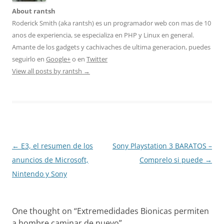
About rantsh
Roderick Smith (aka rantsh) es un programador web con mas de 10
anos de experiencia, se especializa en PHP y Linux en general.
Amante de los gadgets y cachivaches de ultima generacion, puedes
seguirlo en
Google+
o en
Twitter
View all posts by rantsh
→
Post
←
E3, el resumen de los
Sony Playstation 3 BARATOS –
navigation
anuncios de Microsoft,
Comprelo si puede
→
Nintendo y Sony
One thought on “
Extremedidades Bionicas permiten
a hombre caminar de nuevo
”