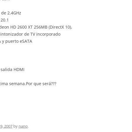
 de 2.4GHz
 20.1
Radeon HD 2600 XT 256MB (DirectX 10),
intonizador de TV incorporado
A y puerto eSATA
a salida HDMI
tima semana.Por que será???
9, 2007
by
nano
.