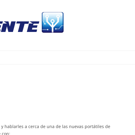
Skip
to
content
y hablarles a cerca de una de las nuevas portátiles de
e con: