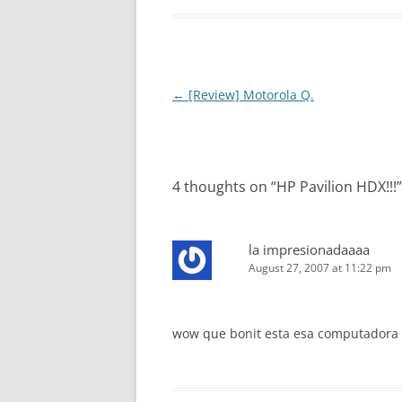
Post
←
[Review] Motorola Q.
navigation
4 thoughts on “
HP Pavilion HDX!!!
”
la impresionadaaaa
August 27, 2007 at 11:22 pm
wow que bonit esta esa computadora p