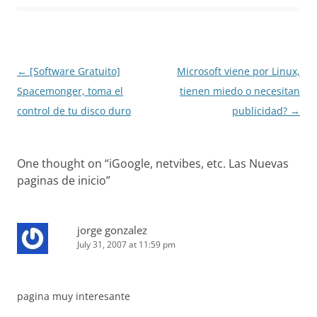
Post
←
[Software Gratuito]
Microsoft viene por Linux,
navigation
Spacemonger, toma el
tienen miedo o necesitan
control de tu disco duro
publicidad?
→
One thought on “
iGoogle, netvibes, etc. Las Nuevas
paginas de inicio
”
jorge gonzalez
July 31, 2007 at 11:59 pm
pagina muy interesante