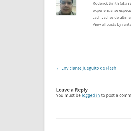
Roderick Smith (aka 
experiencia, se especi
cachivaches de ultima
View all posts by ran
Post
←
Enviciante jueguito de Flash
navigation
Leave a Reply
You must be
logged in
to post a comm