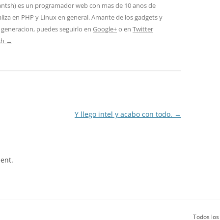
rantsh) es un programador web con mas de 10 anos de
aliza en PHP y Linux en general. Amante de los gadgets y
 generacion, puedes seguirlo en
Google+
o en
Twitter
tsh
→
Y llego intel y acabo con todo.
→
ent.
Todos los