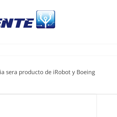
Skip
to
content
ia sera producto de iRobot y Boeing