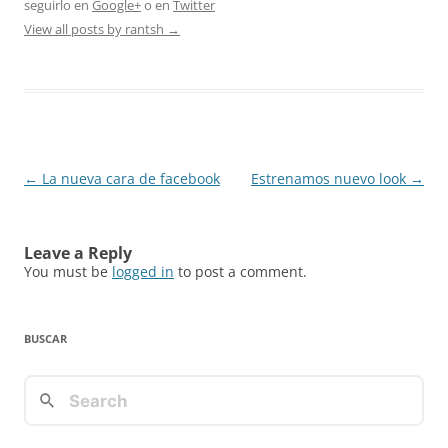
seguirlo en
Google+
o en
Twitter
View all posts by rantsh
→
Post
←
La nueva cara de facebook
Estrenamos nuevo look
→
navigation
Leave a Reply
You must be
logged in
to post a comment.
BUSCAR