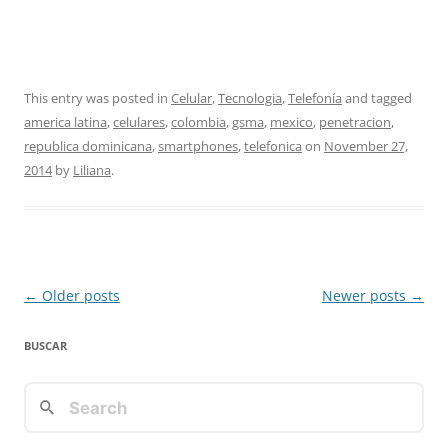
This entry was posted in
Celular
,
Tecnologia
,
Telefonía
and tagged
america latina
,
celulares
,
colombia
,
gsma
,
mexico
,
penetracion
,
republica dominicana
,
smartphones
,
telefonica
on
November 27,
2014
by
Liliana
.
Post
←
Older posts
Newer posts
→
navigation
BUSCAR