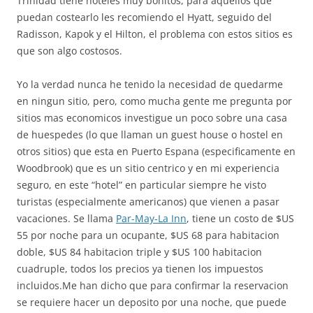
Trinidad tiene hoteles muy bonitos, para aquellos que
puedan costearlo les recomiendo el Hyatt, seguido del
Radisson, Kapok y el Hilton, el problema con estos sitios es
que son algo costosos.
Yo la verdad nunca he tenido la necesidad de quedarme
en ningun sitio, pero, como mucha gente me pregunta por
sitios mas economicos investigue un poco sobre una casa
de huespedes (lo que llaman un guest house o hostel en
otros sitios) que esta en Puerto Espana (especificamente en
Woodbrook) que es un sitio centrico y en mi experiencia
seguro, en este “hotel” en particular siempre he visto
turistas (especialmente americanos) que vienen a pasar
vacaciones. Se llama
Par-May-La Inn
, tiene un costo de $US
55 por noche para un ocupante, $US 68 para habitacion
doble, $US 84 habitacion triple y $US 100 habitacion
cuadruple, todos los precios ya tienen los impuestos
incluidos.Me han dicho que para confirmar la reservacion
se requiere hacer un deposito por una noche, que puede