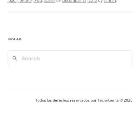
ipad.
,
iphone
,
iPod
,
itunes
on
December 11, 2012
by
rantsh
.
BUSCAR
Todos los derechos reservados por
TecnoGente
© 2026