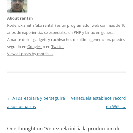
About rantsh
Roderick Smith (aka rantsh) es un programador web con mas de 10
anos de experiencia, se especializa en PHP y Linux en general.
Amante de los gadgets y cachivaches de ultima generacion, puedes
seguirlo en
Google+
o en
Twitter
View all posts by rantsh
→
Post
←
AT&T espiará y perseguirá
Venezuela establece record
navigation
a sus usuarios
en WiFi
→
One thought on “
Venezuela inicia la produccion de