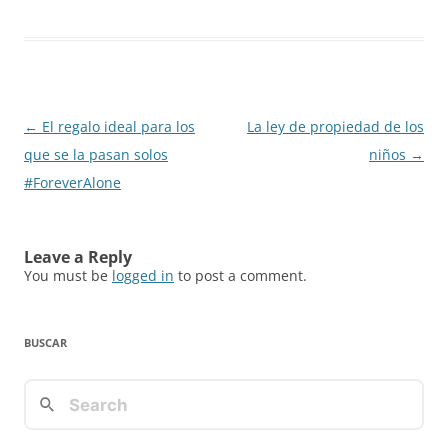
Post
←
El regalo ideal para los
La ley de propiedad de los
navigation
que se la pasan solos
niños
→
#ForeverAlone
Leave a Reply
You must be
logged in
to post a comment.
BUSCAR