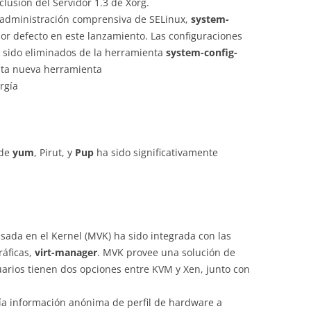
clusión del Servidor 1.3 de Xorg.
 administración comprensiva de SELinux,
system-
por defecto en este lanzamiento. Las configuraciones
 sido eliminados de la herramienta
system-config-
sta nueva herramienta
rgía
 de
yum
, Pirut, y
Pup
ha sido significativamente
sada en el Kernel (MVK) ha sido integrada con las
ráficas,
virt-manager
. MVK provee una solución de
suarios tienen dos opciones entre KVM y Xen, junto con
ía información anónima de perfil de hardware a