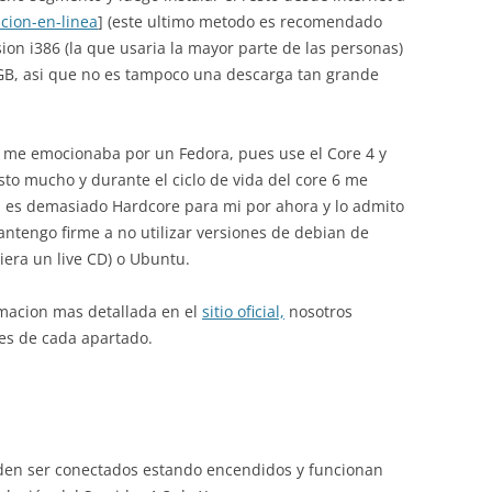
acion-en-linea
] (este ultimo metodo es recomendado
ion i386 (la que usaria la mayor parte de las personas)
 GB, asi que no es tampoco una descarga tan grande
 me emocionaba por un Fedora, pues use el Core 4 y
sto mucho y durante el ciclo de vida del core 6 me
 es demasiado Hardcore para mi por ahora y lo admito
tengo firme a no utilizar versiones de debian de
iera un live CD) o Ubuntu.
macion mas detallada en el
sitio oficial,
nosotros
es de cada apartado.
eden ser conectados estando encendidos y funcionan