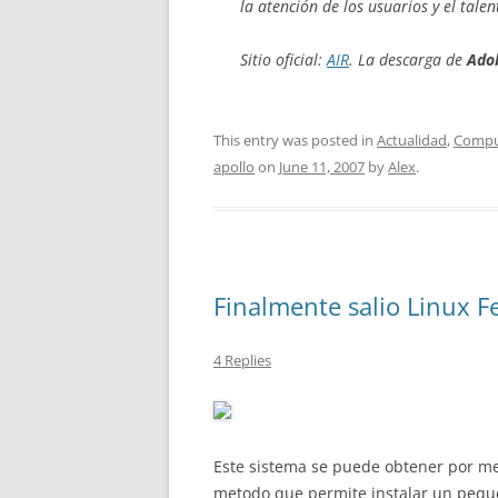
la atención de los usuarios y el tale
Sitio oficial:
AIR
. La descarga de
Ado
This entry was posted in
Actualidad
,
Compu
apollo
on
June 11, 2007
by
Alex
.
Finalmente salio Linux F
4 Replies
Este sistema se puede obtener por m
metodo que permite instalar un peque