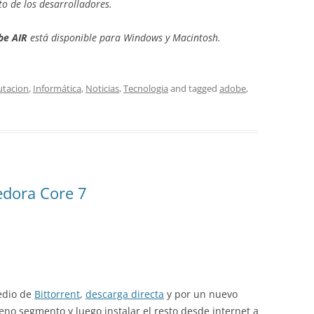
nto de los desarrolladores.
be AIR
está disponible para Windows y Macintosh.
tacion
,
Informática
,
Noticias
,
Tecnologia
and tagged
adobe
,
edora Core 7
edio de
Bittorrent
,
descarga directa
y por un nuevo
no segmento y luego instalar el resto desde internet a