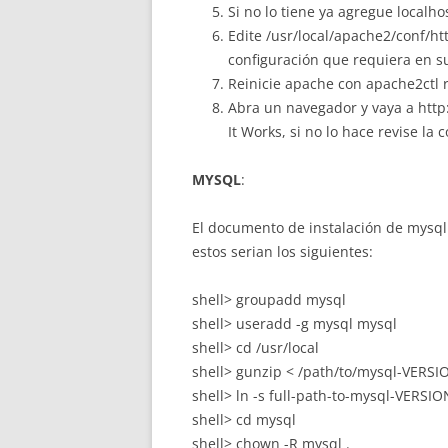
Si no lo tiene ya agregue localhos
Edite /usr/local/apache2/conf/ht
configuración que requiera en su
Reinicie apache con apache2ctl 
Abra un navegador y vaya a http:
It Works, si no lo hace revise la 
MYSQL
:
El documento de instalación de mysql 
estos serian los siguientes:
shell> groupadd mysql
shell> useradd -g mysql mysql
shell> cd /usr/local
shell> gunzip < /path/to/mysql-VERSION
shell> ln -s full-path-to-mysql-VERSI
shell> cd mysql
shell> chown -R mysql .