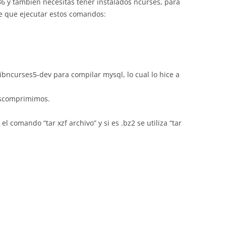
686 y tambien necesitas tener instalados ncurses, para
ve que ejecutar estos comandos:
ibncurses5-dev para compilar mysql, lo cual lo hice a
escomprimimos.
 el comando “tar xzf archivo” y si es .bz2 se utiliza “tar