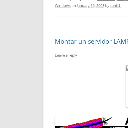
Windows
on
January 16, 2008
by
rantsh
.
Montar un servidor LAMP
Leave a reply