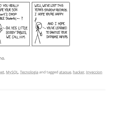
no.
net
,
MySQL
,
Tecnologia
and tagged
ataque
,
hacker
,
Inyeccion