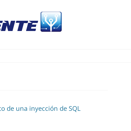
Skip
to
content
to de una inyección de SQL