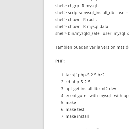
shell> chgrp -R mysql .
shell> scripts/mysql_install_db –user
shell> chown -R root .
shell> chown -R mysql data
shell> bin/mysqld_safe –user=mysql 
Tambien pueden ver la version mas d
PHP
:
tar xjf php-5.2.5.bz2
cd php-5-2-5
apt-get install libxml2-dev
./configure –with-mysql –with-a
make
make test
make install