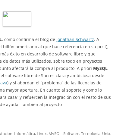
L
, como confirma el blog de
Jonathan Schwartz
. A
l billón americano al que hace referencia en su post),
ás éxito en desarrollo de software libre y que
e de datos más utilizados, sobre todo en proyectos
unto afectará la compra al producto. A priori
MySQL
 el software libre de Sun es clara y ambiciosa desde
Java
) y si abordan el “problema” de las licencias de
a mayor apertura. En cuanto al soporte y como lo
ra casa” y refuercen la integración con el resto de sus
ede ayudar también al proyecto
tacion
,
Informática
,
Linux
,
MySQL
,
Software
,
Tecnologia
,
Unix
,