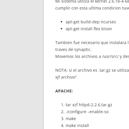
Mi sistema utiliza el kernel 2.6.18-4-
cumplir con esta ultima condicion tu
apt-get build-dep ncurses
apt-get install flex bison
Tambien fue necesario que instalara l
traves de synaptic.
Movemos los archivos a /usr/src/ y d
NOTA: si el archivo es .tar.gz se utiliza
xjf archivo”.
APACHE:
tar xzf httpd-2.2.6.tar.gz
./configure –enable-so
make
make install