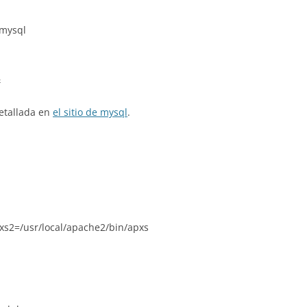
=mysql
&
etallada en
el sitio de mysql
.
pxs2=/usr/local/apache2/bin/apxs