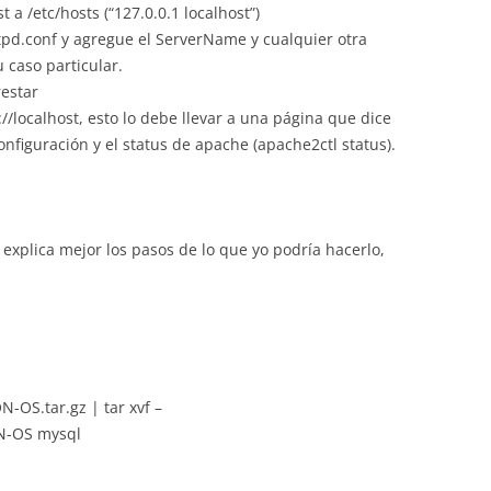
t a /etc/hosts (“127.0.0.1 localhost”)
tpd.conf y agregue el ServerName y cualquier otra
 caso particular.
restar
//localhost, esto lo debe llevar a una página que dice
configuración y el status de apache (apache2ctl status).
explica mejor los pasos de lo que yo podría hacerlo,
-OS.tar.gz | tar xvf –
ON-OS mysql