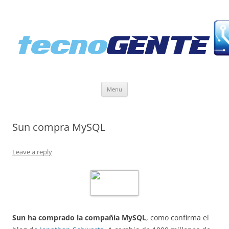
Skip
Menu
to
content
Sun compra MySQL
Leave a reply
Sun ha comprado la compañía MySQL
, como confirma el