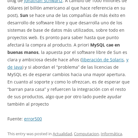
blog de
Jonathan Schwartz
. A cambio de 1000 millones de
dólares (el billón americano al que hace referencia en su
post),
Sun
se hace una de las compañías de más éxito en
desarrollo de software libre y que desarrolla uno de los
sistemas de base de datos más utilizados, sobre todo en
proyectos web. Es pronto para saber hasta que punto
afectará la compra al producto. A priori
MySQL cae en
buenas manos
, la apuesta por el software libre de Sun es
clara y ambiciosa desde hace años (
liberación de Solaris
,
y
de Java
) y si abordan el “problema” de las licencias de
MySQL es de esperar cambios hacia una mayor apertura.
En cuanto al soporte y como lo ofrezcan, es de esperar que
“barran para casa” y refuercen la integración con el resto
de sus productos, algo que por otro lado puede ayudar
también al proyecto
Fuente:
error500
This entry was posted in
Actualidad
,
Computacion
,
Informática
,