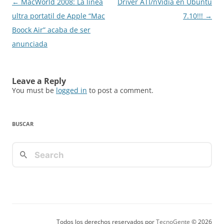
Post
←
MacWorld 2008: La linea
Driver ATI/nVidia en Ubuntu
navigation
ultra portatil de Apple “Mac
7.10!!!
→
Boock Air” acaba de ser
anunciada
Leave a Reply
You must be
logged in
to post a comment.
BUSCAR
Todos los derechos reservados por
TecnoGente
© 2026