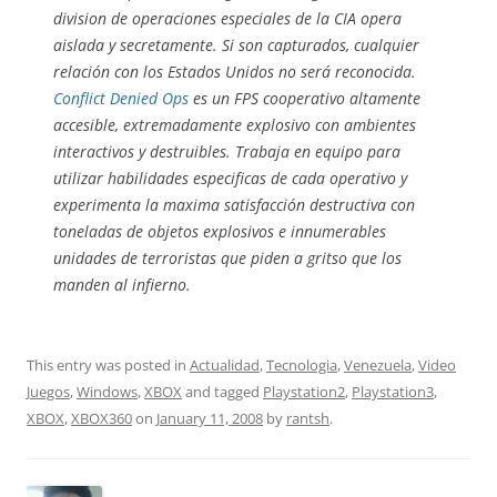
division de operaciones especiales de la CIA opera
aislada y secretamente. Si son capturados, cualquier
relación con los Estados Unidos no será reconocida.
Conflict Denied Ops
es un FPS cooperativo altamente
accesible, extremadamente explosivo con ambientes
interactivos y destruibles. Trabaja en equipo para
utilizar habilidades especificas de cada operativo y
experimenta la maxima satisfacción destructiva con
toneladas de objetos explosivos e innumerables
unidades de terroristas que piden a gritso que los
manden al infierno.
This entry was posted in
Actualidad
,
Tecnologia
,
Venezuela
,
Video
Juegos
,
Windows
,
XBOX
and tagged
Playstation2
,
Playstation3
,
XBOX
,
XBOX360
on
January 11, 2008
by
rantsh
.