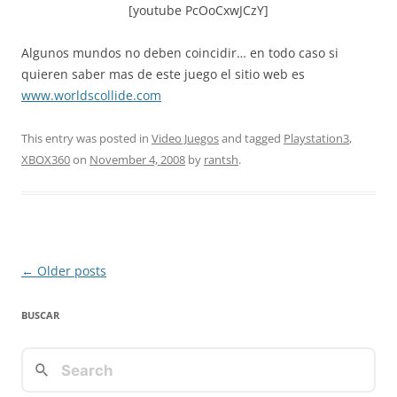
[youtube PcOoCxwJCzY]
Algunos mundos no deben coincidir… en todo caso si
quieren saber mas de este juego el sitio web es
www.worldscollide.com
This entry was posted in
Video Juegos
and tagged
Playstation3
,
XBOX360
on
November 4, 2008
by
rantsh
.
Post
←
Older posts
navigation
BUSCAR