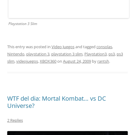
Playstation 3 Slim
This entry was posted in
Video Juegos
and tagged
consolas
,
Nintendo
,
playstation 3
,
playstation 3 slim
,
Playstation3
,
ps3
,
ps3
slim
,
videojuegos
,
XBOX360
on
August 24, 2009
by
rantsh
.
WTF del dia: Mortal Kombat… vs DC
Universe?
2 Replies