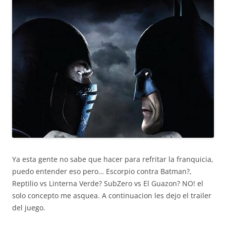
Ya esta gente no sabe que hacer para refritar la franquicia,
puedo entender eso pero… Escorpio contra Batman?,
Reptilio vs Linterna Verde? SubZero vs El Guazon? NO! el
solo concepto me asquea. A continuacion les dejo el trailer
del juego.