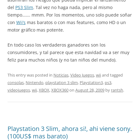
del
PS3 Slim
. Tal vez no haga nada, pero al mismo
tiempo……. mmm. Por los momentos, uno solo puede soñar
con
Wii’s
mas baratos o con mas features, como HD o un
motor gráfico mas potente.
En todo caso los verdaderos ganadores son los
consumidores, y tal parece que esta navidad va a ser muy
feliz para muchos niños (y no tan niños del mundo).
This entry was posted in
Noticias
,
Video Juegos
,
wii
and tagged
consolas
,
Nintendo
,
playstation 3 slim
,
Playstation3
,
ps3
,
videojuegos
,
wii
,
XBOX
,
XBOX360
on
August 28, 2009
by
rantsh
.
Playstation 3 Slim, ahora si!, ahi viene sony.
(100US$ mas barato)