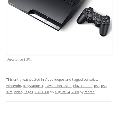
Playstation 3 Slim
This entry was posted in
Video Juegos
and tagged
consolas
,
Nintendo
,
playstation 3
,
playstation 3 slim
,
Playstation3
,
ps3
,
ps3
slim
,
videojuegos
,
XBOX360
on
August 24, 2009
by
rantsh
.