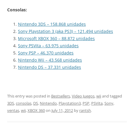
Consolas:
Nintendo 3DS – 158.868 unidades
Sony Playstation 3 (aka PS3) – 121.494 unidades
Microsoft XBOX 360 – 88.872 unidades
Sony PSVita – 63.975 unidades
Sony PSP – 46.370 unidades
Nintendo Wii – 43.568 unidades
Nintendo DS – 37.331 unidades
This entry was posted in
Bestsellers
,
Video Juegos
,
wii
and tagged
3DS
,
consolas
,
DS
,
Nintendo
,
Playstation3
,
PSP
,
PSVita
,
Sony
,
ventas
,
wii
,
XBOX 360
on
July 11, 2012
by
rantsh
.