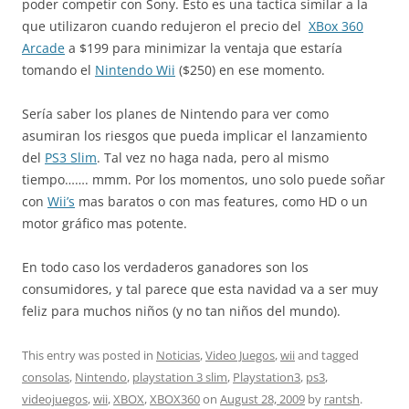
poder competir con Sony. Esto es una tactica similar a la
que utilizaron cuando redujeron el precio del
XBox 360
Arcade
a $199 para minimizar la ventaja que estaría
tomando el
Nintendo Wii
($250) en ese momento.
Sería saber los planes de Nintendo para ver como
asumiran los riesgos que pueda implicar el lanzamiento
del
PS3 Slim
. Tal vez no haga nada, pero al mismo
tiempo……. mmm. Por los momentos, uno solo puede soñar
con
Wii’s
mas baratos o con mas features, como HD o un
motor gráfico mas potente.
En todo caso los verdaderos ganadores son los
consumidores, y tal parece que esta navidad va a ser muy
feliz para muchos niños (y no tan niños del mundo).
This entry was posted in
Noticias
,
Video Juegos
,
wii
and tagged
consolas
,
Nintendo
,
playstation 3 slim
,
Playstation3
,
ps3
,
videojuegos
,
wii
,
XBOX
,
XBOX360
on
August 28, 2009
by
rantsh
.