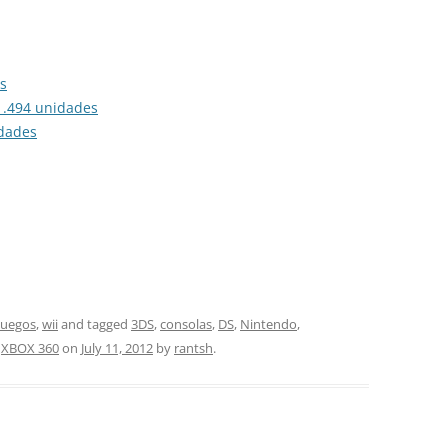
s
21.494 unidades
idades
Juegos
,
wii
and tagged
3DS
,
consolas
,
DS
,
Nintendo
,
,
XBOX 360
on
July 11, 2012
by
rantsh
.