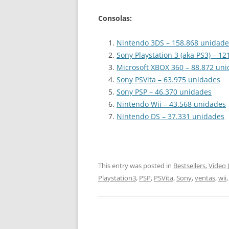
Consolas:
Nintendo 3DS – 158.868 unidade
Sony Playstation 3 (aka PS3) – 1
Microsoft XBOX 360 – 88.872 un
Sony PSVita – 63.975 unidades
Sony PSP – 46.370 unidades
Nintendo Wii – 43.568 unidades
Nintendo DS – 37.331 unidades
This entry was posted in
Bestsellers
,
Video 
Playstation3
,
PSP
,
PSVita
,
Sony
,
ventas
,
wii