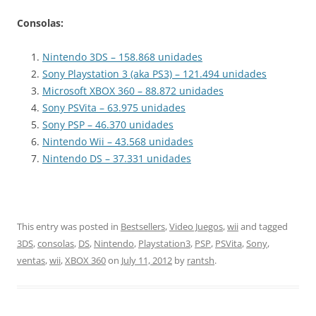
Consolas:
Nintendo 3DS – 158.868 unidades
Sony Playstation 3 (aka PS3) – 121.494 unidades
Microsoft XBOX 360 – 88.872 unidades
Sony PSVita – 63.975 unidades
Sony PSP – 46.370 unidades
Nintendo Wii – 43.568 unidades
Nintendo DS – 37.331 unidades
This entry was posted in
Bestsellers
,
Video Juegos
,
wii
and tagged
3DS
,
consolas
,
DS
,
Nintendo
,
Playstation3
,
PSP
,
PSVita
,
Sony
,
ventas
,
wii
,
XBOX 360
on
July 11, 2012
by
rantsh
.