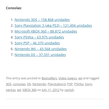
Consolas:
Nintendo 3DS – 158.868 unidades
Sony Playstation 3 (aka PS3) – 121.494 unidades
Microsoft XBOX 360 – 88.872 unidades
Sony PSVita – 63.975 unidades
Sony PSP – 46.370 unidades
Nintendo Wii – 43.568 unidades
Nintendo DS – 37.331 unidades
This entry was posted in
Bestsellers
,
Video Juegos
,
wii
and tagged
3DS
,
consolas
,
DS
,
Nintendo
,
Playstation3
,
PSP
,
PSVita
,
Sony
,
ventas
,
wii
,
XBOX 360
on
July 11, 2012
by
rantsh
.